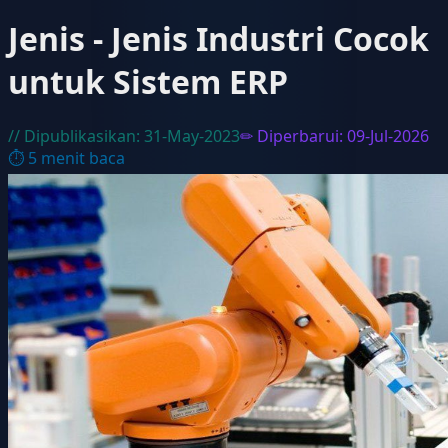
Jenis - Jenis Industri Cocok
untuk Sistem ERP
// Dipublikasikan:
31-May-2023
✏ Diperbarui:
09-Jul-2026
⏱
5
menit baca