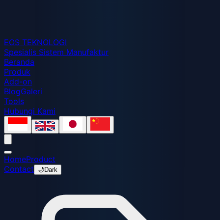
EOS
TEKNOLOGI
Spesialis Sistem Manufaktur
Beranda
Produk
Add-on
Blog
Galeri
Tools
Hubungi Kami
Home
Product
Contact
🌙
Dark