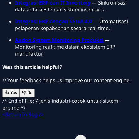
Integrasi ERP dan IT Inventory
— Sinkronisasi
data antara ERP dan sistem inventaris.
Integrasi ERP dengan CEISA 4.0
— Otomatisasi
pelaporan kepabeanan secara real-time.
Andon System Monitoring Produksi
—
Monitoring real-time dalam ekosistem ERP
manufaktur.
Was this article helpful?
// Your feedback helps us improve our content engine.
👍
Yes
👎
No
/* End of File: 7-jenis-industri-cocok-untuk-sistem-
erp.md */
<ReturnToBlog />