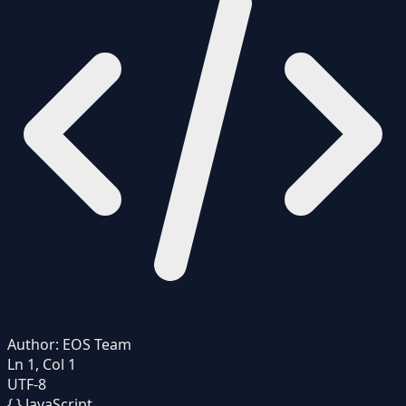
Author:
EOS Team
Ln 1, Col 1
UTF-8
{ }
JavaScript