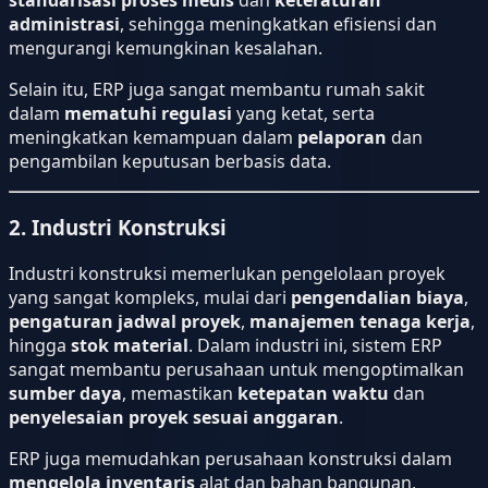
standarisasi proses medis
dan
keteraturan
administrasi
, sehingga meningkatkan efisiensi dan
mengurangi kemungkinan kesalahan.
Selain itu, ERP juga sangat membantu rumah sakit
dalam
mematuhi regulasi
yang ketat, serta
meningkatkan kemampuan dalam
pelaporan
dan
pengambilan keputusan berbasis data.
2. Industri Konstruksi
Industri konstruksi memerlukan pengelolaan proyek
yang sangat kompleks, mulai dari
pengendalian biaya
,
pengaturan jadwal proyek
,
manajemen tenaga kerja
,
hingga
stok material
. Dalam industri ini, sistem ERP
sangat membantu perusahaan untuk mengoptimalkan
sumber daya
, memastikan
ketepatan waktu
dan
penyelesaian proyek sesuai anggaran
.
ERP juga memudahkan perusahaan konstruksi dalam
mengelola inventaris
alat dan bahan bangunan,