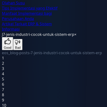
Olahan Susu
Tips Implementasi yang Efektif
Manfaat Implementasi bagi
Perusahaan Anda
Artikel Terkait ERP & Sistem
Informasi
J
7-jenis-industri-cocok-untuk-sistem-erp
×
Good
Bad
eos_blog
›
posts
›
7-jenis-industri-cocok-untuk-sistem-erp
1
2
3
4
5
6
7
8
9
10