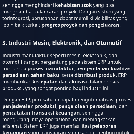
sehingga menghindari
kehabisan stok
yang bisa
menghambat kelancaran proyek. Dengan sistem yang
terintegrasi, perusahaan dapat memiliki visibilitas yang
lebih baik terkait
progres proyek
dan
pengeluaran
.
3. Industri Mesin, Elektronik, dan Otomotif
Industri manufaktur seperti mesin, elektronik, dan
otomotif sangat bergantung pada sistem ERP untuk
mengelola
proses manufaktur
,
pengendalian kualitas
,
persediaan bahan baku
, serta
distribusi produk
. ERP
memberikan
kecepatan
dan
akurasi
dalam proses
produksi, yang sangat penting bagi industri ini.
Dengan ERP, perusahaan dapat mengotomatisasi proses
penjadwalan produksi
,
pengelolaan persediaan
, dan
pencatatan transaksi keuangan
, sehingga
mengurangi biaya operasional dan meningkatkan
efisiensi. Sistem ERP juga memfasilitasi
pelaporan
keuangan
yang transparan, yang sangat penting untuk