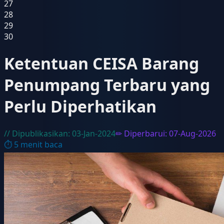
27
28
29
30
Ketentuan CEISA Barang
Penumpang Terbaru yang
Perlu Diperhatikan
// Dipublikasikan:
03-Jan-2024
✏ Diperbarui:
07-Aug-2026
⏱
5
menit baca