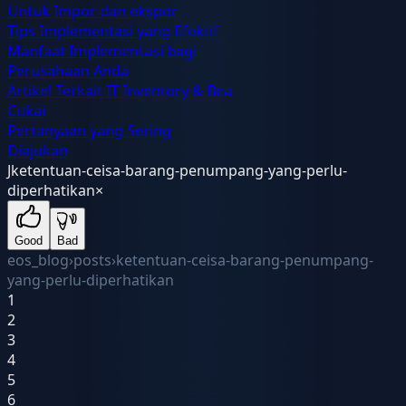
Untuk Impor dan ekspor
Tips Implementasi yang Efektif
Manfaat Implementasi bagi
Perusahaan Anda
Artikel Terkait IT Inventory & Bea
Cukai
Pertanyaan yang Sering
Diajukan
J
ketentuan-ceisa-barang-penumpang-yang-perlu-
diperhatikan
×
Good
Bad
eos_blog
›
posts
›
ketentuan-ceisa-barang-penumpang-
yang-perlu-diperhatikan
1
2
3
4
5
6