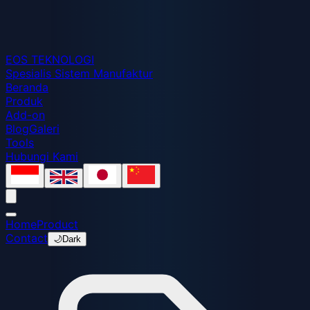
EOS
TEKNOLOGI
Spesialis Sistem Manufaktur
Beranda
Produk
Add-on
Blog
Galeri
Tools
Hubungi Kami
Home
Product
Contact
🌙
Dark