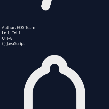
Author:
EOS Team
Ln 1, Col 1
UTF-8
{ }
JavaScript