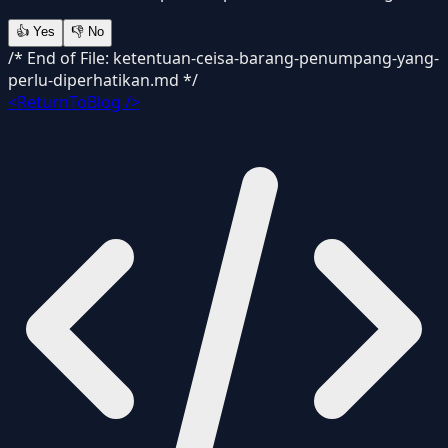
👍
Yes
👎
No
/* End of File: ketentuan-ceisa-barang-penumpang-yang-
perlu-diperhatikan.md */
<ReturnToBlog />