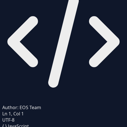
Author:
EOS Team
Ln 1, Col 1
UTF-8
{ }
JavaScript