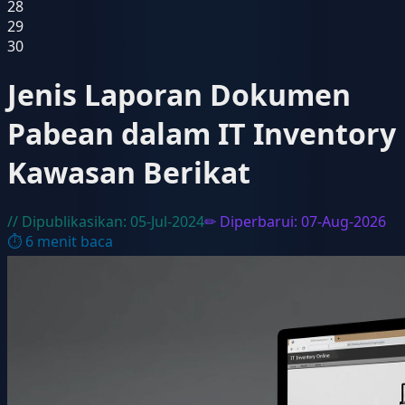
28
29
30
Jenis Laporan Dokumen
Pabean dalam IT Inventory
Kawasan Berikat
// Dipublikasikan:
05-Jul-2024
✏ Diperbarui:
07-Aug-2026
⏱
6
menit baca