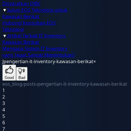
Disyaratkan DJBC
▼
Solusi EOS Teknologi untuk
Kawasan Berikat
Hubungi Konsultan EOS
Teknologi
▼
Artikel Terkait IT Inventory
Kawasan Berikat
Mengapa Sistem IT Inventory
yang Tepat Sangat Menentukan?
J
pengertian-it-inventory-kawasan-berikat
×
Good
Bad
eos_blog
›
posts
›
pengertian-it-inventory-kawasan-berikat
1
2
3
4
5
6
7