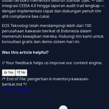
sudah terbukti memenuhi seluruh standar DJBC — dari
integrasi CEISA 4.0 hingga laporan audit trail lengkap —
dengan implementasi cepat dan dukungan penuh tim
ahli compliance bea cukai.
EOS Teknologi telah mendampingi lebih dari 100
perusahaan kawasan berikat di Indonesia dalam
memenuhi kewajiban mereka. Hubungi tim kami untuk
konsultasi gratis dan demo sistem hari ini.
Was this article helpful?
// Your feedback helps us improve our content engine.
👍
Yes
👎
No
/* End of File: pengertian-it-inventory-kawasan-
berikat.md */
<ReturnToBlog />