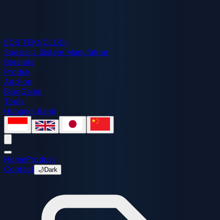
EOS
TEKNOLOGI
Spesialis Sistem Manufaktur
Beranda
Produk
Add-on
Blog
Galeri
Tools
Hubungi Kami
Home
Product
Contact
🌙
Dark