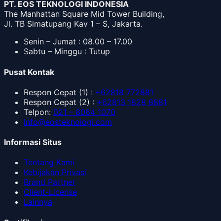
PT. EOS TEKNOLOGI INDONESIA
The Manhattan Square Mid Tower Building,
Jl. TB Simatupang Kav 1 – S, Jakarta.
Senin – Jumat : 08.00 – 17.00
Sabtu – Minggu : Tutup
Pusat Kontak
Respon Cepat
(1) :
+62818 772881
Respon Cepat
(2) :
+62813 1828 8881
Telpon
:
021 – 8064 1070
info@eosteknologi.com
Informasi Situs
Tentang Kami
Kebijakan Privasi
Brand Partner
Client-License
Lainnya