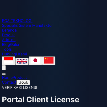
EOS
TEKNOLOGI
Spesialis Sistem Manufaktur
Beranda
Produk
Add-on
Blog
Galeri
Tools
Hubungi Kami
Home
Product
Contact
🌙
Dark
VERIFIKASI LISENSI
Portal Client License