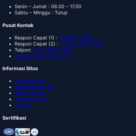
Senin – Jumat : 08.00 – 17.00
Sabtu – Minggu : Tutup
Pusat Kontak
Respon Cepat
(1) :
+62818 772881
Respon Cepat
(2) :
+62813 1828 8881
Telpon
:
021 – 8064 1070
info@eosteknologi.com
Informasi Situs
Tentang Kami
Kebijakan Privasi
Brand Partner
Client-License
Lainnya
Sertifikasi