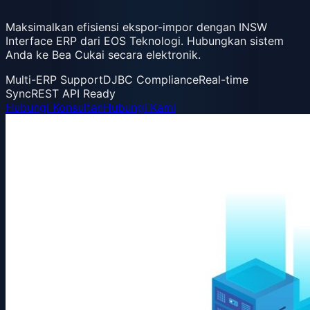
Maksimalkan efisiensi ekspor-impor dengan INSW
Interface ERP dari EOS Teknologi. Hubungkan sistem
Anda ke Bea Cukai secara elektronik.
Multi-ERP Support
DJBC Compliance
Real-time
Sync
REST API Ready
Hubungi Konsultan
Hubungi Kami