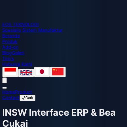
EOS
TEKNOLOGI
Spesialis Sistem Manufaktur
Beranda
Produk
Add-on
Blog
Galeri
Tools
Hubungi Kami
Home
Product
Contact
🌙
Dark
INSW Interface ERP & Bea
Cukai