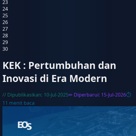
23
24
25
26
27
28
29
30
KEK : Pertumbuhan dan
Inovasi di Era Modern
// Dipublikasikan:
10-Jul-2025
✏ Diperbarui:
15-Jul-2026
⏱
11
menit baca