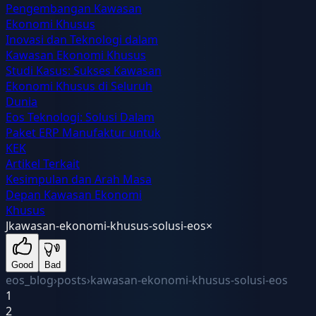
Pengembangan Kawasan
Ekonomi Khusus
Inovasi dan Teknologi dalam
Kawasan Ekonomi Khusus
Studi Kasus: Sukses Kawasan
Ekonomi Khusus di Seluruh
Dunia
Eos Teknologi: Solusi Dalam
Paket ERP Manufaktur untuk
KEK
Artikel Terkait
Kesimpulan dan Arah Masa
Depan Kawasan Ekonomi
Khusus
J
kawasan-ekonomi-khusus-solusi-eos
×
Good
Bad
eos_blog
›
posts
›
kawasan-ekonomi-khusus-solusi-eos
1
2