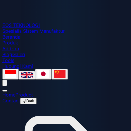
EOS
TEKNOLOGI
Spesialis Sistem Manufaktur
Beranda
Produk
Add-on
Blog
Galeri
Tools
Hubungi Kami
Home
Product
Contact
🌙
Dark