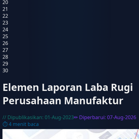
20
21
22
23
24
25
26
27
28
29
30
Elemen Laporan Laba Rugi
Perusahaan Manufaktur
// Dipublikasikan:
01-Aug-2023
✏ Diperbarui:
07-Aug-2026
⏱
4
menit baca