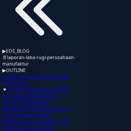
▶
EOS_BLOG
📄
laporan-laba-rugi-perusahaan-
manufaktur
▶
OUTLINE
Pengertian Laporan Laba Rugi
Perusahaan
▼
Manfaat Laporan Laba Rugi
Perusahaan Manufaktur
Evaluasi Profitabilitas
Identifikasi Perubahan Kinerja
Analisis Biaya Produksi
Keputusan Produk dan Harga
Pembandingan Industri