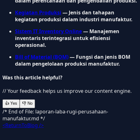
dalam perencanaan dan pengendalian produksi.
Kegiatan Produksi
— Jenis dan tahapan
kegiatan produksi dalam industri manufaktur.
Sistem IT Inventory Online
— Manajemen
inventaris terintegrasi untuk efisiensi
operasional.
Bill of Material (BOM)
— Fungsi dan jenis BOM
dalam pengelolaan produksi manufaktur.
Was this article helpful?
// Your feedback helps us improve our content engine.
👍
Yes
👎
No
/* End of File: laporan-laba-rugi-perusahaan-
manufaktur.md */
<ReturnToBlog />