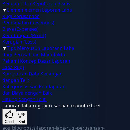
Pengambilan Keputusan Bisnis
▼
Elemen-elemen Laporan Laba
Rugi Perusahaan
Pendapatan (Revenues)
Biaya (Expenses)
Keuntungan (Profit)
Kerugian (Loss)
▼
Tips Menyusun Laporann Laba
Rugi Perusahaan Manufaktur
Pahami Konsep Dasar Laporan
Laba Rugi
Kumpulkan Data Keuangan
dengan Teliti
Kategorisasikan Pendapatan
dan Biaya dengan Baik
Hitung dengan Teliti
J
laporan-laba-rugi-perusahaan-manufaktur
×
Good
Bad
eos_blog
›
posts
›
laporan-laba-rugi-perusahaan-