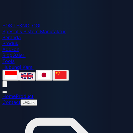
EOS
TEKNOLOGI
Spesialis Sistem Manufaktur
Beranda
Produk
Add-on
Blog
Galeri
Tools
Hubungi Kami
Home
Product
Contact
🌙
Dark