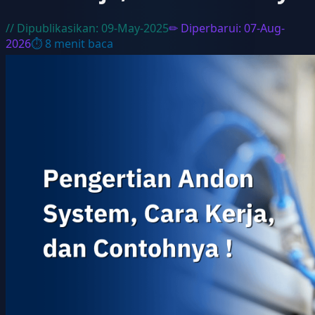
// Dipublikasikan:
09-May-2025
✏ Diperbarui:
07-Aug-
2026
⏱
8
menit baca