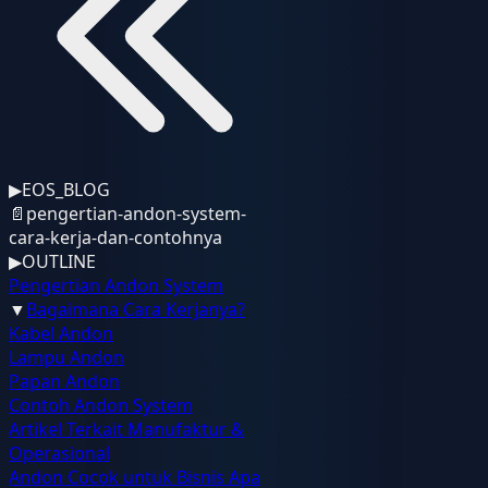
▶
EOS_BLOG
📄
pengertian-andon-system-
cara-kerja-dan-contohnya
▶
OUTLINE
Pengertian Andon System
▼
Bagaimana Cara Kerjanya?
Kabel Andon
Lampu Andon
Papan Andon
Contoh Andon System
Artikel Terkait Manufaktur &
Operasional
Andon Cocok untuk Bisnis Apa