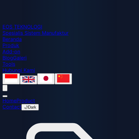
EOS
TEKNOLOGI
Spesialis Sistem Manufaktur
Beranda
Produk
Add-on
Blog
Galeri
Tools
Hubungi Kami
Home
Product
Contact
🌙
Dark