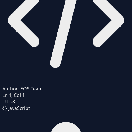
Author:
EOS Team
Ln 1, Col 1
UTF-8
{ }
JavaScript