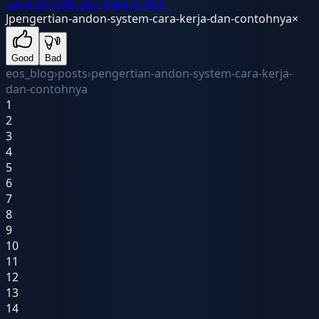
Laporan OEE dari Data Andon
J
pengertian-andon-system-cara-kerja-dan-contohnya
×
Good
Bad
eos_blog
›
posts
›
pengertian-andon-system-cara-kerja-
dan-contohnya
1
2
3
4
5
6
7
8
9
10
11
12
13
14