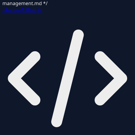
management.md */
<ReturnToBlog />