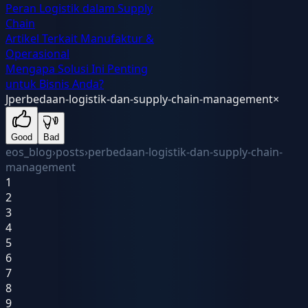
Peran Logistik dalam Supply
Chain
Artikel Terkait Manufaktur &
Operasional
Mengapa Solusi Ini Penting
untuk Bisnis Anda?
J
perbedaan-logistik-dan-supply-chain-management
×
Good
Bad
eos_blog
›
posts
›
perbedaan-logistik-dan-supply-chain-
management
1
2
3
4
5
6
7
8
9