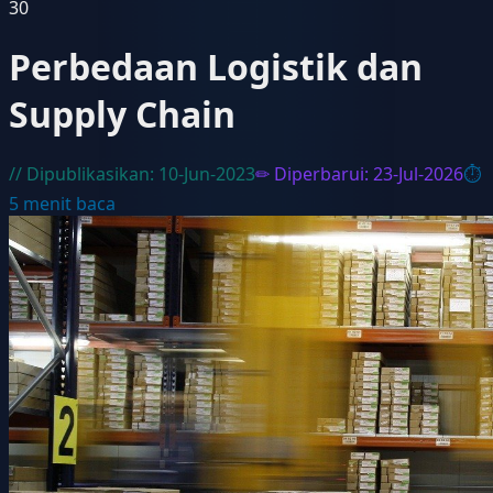
30
Perbedaan Logistik dan
Supply Chain
// Dipublikasikan:
10-Jun-2023
✏ Diperbarui:
23-Jul-2026
⏱
5
menit baca