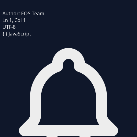
Author:
EOS Team
Ln 1, Col 1
UTF-8
{ }
JavaScript