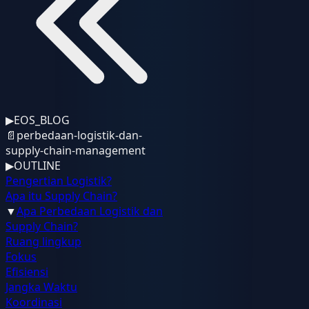
▶
EOS_BLOG
📄
perbedaan-logistik-dan-
supply-chain-management
▶
OUTLINE
Pengertian Logistik?
Apa itu Supply Chain?
▼
Apa Perbedaan Logistik dan
Supply Chain?
Ruang lingkup
Fokus
Efisiensi
Jangka Waktu
Koordinasi