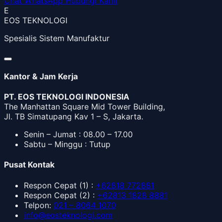
Chat WhatsApp
Hubungi Kami
E
EOS TEKNOLOGI
Spesialis Sistem Manufaktur
Kantor & Jam Kerja
PT. EOS TEKNOLOGI INDONESIA
The Manhattan Square Mid Tower Building,
Jl. TB Simatupang Kav 1 – S, Jakarta.
Senin – Jumat : 08.00 – 17.00
Sabtu – Minggu : Tutup
Pusat Kontak
Respon Cepat
(1) :
+62818 772881
Respon Cepat
(2) :
+62813 1828 8881
Telpon
:
021 – 8064 1070
info@eosteknologi.com