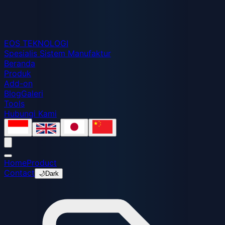
EOS
TEKNOLOGI
Spesialis Sistem Manufaktur
Beranda
Produk
Add-on
Blog
Galeri
Tools
Hubungi Kami
Home
Product
Contact
🌙
Dark