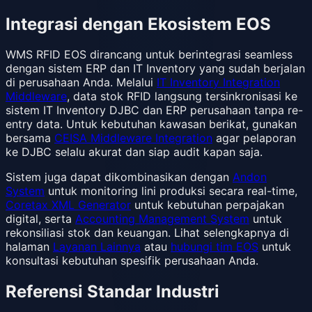
Integrasi dengan Ekosistem EOS
WMS RFID EOS dirancang untuk berintegrasi seamless
dengan sistem ERP dan IT Inventory yang sudah berjalan
di perusahaan Anda. Melalui
IT Inventory Integration
Middleware
, data stok RFID langsung tersinkronisasi ke
sistem IT Inventory DJBC dan ERP perusahaan tanpa re-
entry data. Untuk kebutuhan kawasan berikat, gunakan
bersama
CEISA Middleware Integration
agar pelaporan
ke DJBC selalu akurat dan siap audit kapan saja.
Sistem juga dapat dikombinasikan dengan
Andon
System
untuk monitoring lini produksi secara real-time,
Coretax XML Generator
untuk kebutuhan perpajakan
digital, serta
Accounting Management System
untuk
rekonsiliasi stok dan keuangan. Lihat selengkapnya di
halaman
Layanan Lainnya
atau
hubungi tim EOS
untuk
konsultasi kebutuhan spesifik perusahaan Anda.
Referensi Standar Industri