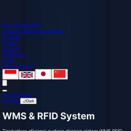
EOS
TEKNOLOGI
Spesialis Sistem Manufaktur
Beranda
Produk
Add-on
Blog
Galeri
Tools
Hubungi Kami
Home
Product
Contact
🌙
Dark
WMS & RFID System
Tingkatkan efisiensi gudang dengan sistem WMS RFID