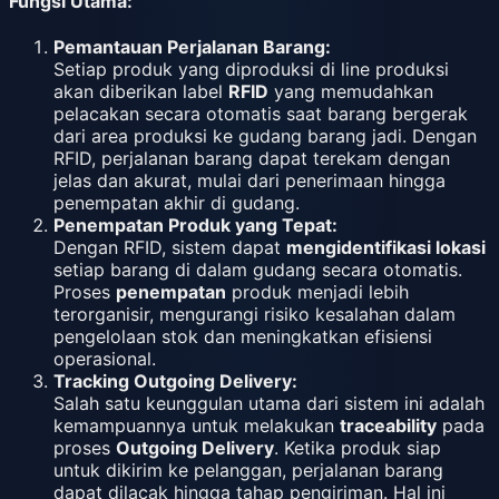
Fungsi Utama:
Pemantauan Perjalanan Barang:
Setiap produk yang diproduksi di line produksi
akan diberikan label
RFID
yang memudahkan
pelacakan secara otomatis saat barang bergerak
dari area produksi ke gudang barang jadi. Dengan
RFID, perjalanan barang dapat terekam dengan
jelas dan akurat, mulai dari penerimaan hingga
penempatan akhir di gudang.
Penempatan Produk yang Tepat:
Dengan RFID, sistem dapat
mengidentifikasi lokasi
setiap barang di dalam gudang secara otomatis.
Proses
penempatan
produk menjadi lebih
terorganisir, mengurangi risiko kesalahan dalam
pengelolaan stok dan meningkatkan efisiensi
operasional.
Tracking Outgoing Delivery:
Salah satu keunggulan utama dari sistem ini adalah
kemampuannya untuk melakukan
traceability
pada
proses
Outgoing Delivery
. Ketika produk siap
untuk dikirim ke pelanggan, perjalanan barang
dapat dilacak hingga tahap pengiriman. Hal ini