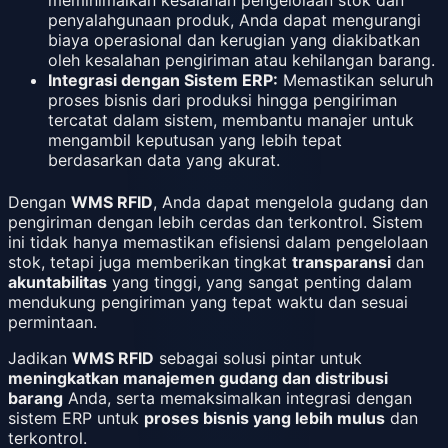
meminimalkan kesalahan pengelolaan stok dan
penyalahgunaan produk, Anda dapat mengurangi
biaya operasional dan kerugian yang diakibatkan
oleh kesalahan pengiriman atau kehilangan barang.
Integrasi dengan Sistem ERP:
Memastikan seluruh
proses bisnis dari produksi hingga pengiriman
tercatat dalam sistem, membantu manajer untuk
mengambil keputusan yang lebih tepat
berdasarkan data yang akurat.
Dengan
WMS RFID
, Anda dapat mengelola gudang dan
pengiriman dengan lebih cerdas dan terkontrol. Sistem
ini tidak hanya memastikan efisiensi dalam pengelolaan
stok, tetapi juga memberikan tingkat
transparansi
dan
akuntabilitas
yang tinggi, yang sangat penting dalam
mendukung pengiriman yang tepat waktu dan sesuai
permintaan.
Jadikan
WMS RFID
sebagai solusi pintar untuk
meningkatkan manajemen gudang dan distribusi
barang
Anda, serta memaksimalkan integrasi dengan
sistem ERP untuk
proses bisnis yang lebih mulus
dan
terkontrol.