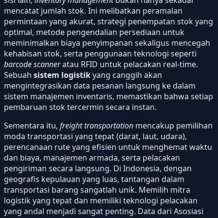
sisi lain,
inventory management
bukan hanya sekadar
mencatat jumlah stok. Ini melibatkan peramalan
permintaan yang akurat, strategi penempatan stok yang
optimal, metode pengendalian persediaan untuk
meminimalkan biaya penyimpanan sekaligus mencegah
kehabisan stok, serta penggunaan teknologi seperti
barcode scanner
atau RFID untuk pelacakan real-time.
Sebuah
sistem logistik
yang canggih akan
mengintegrasikan data pesanan langsung ke dalam
sistem manajemen inventaris, memastikan bahwa setiap
pembaruan stok tercermin secara instan.
Sementara itu,
freight transportation
mencakup pemilihan
moda transportasi yang tepat (darat, laut, udara),
perencanaan rute yang efisien untuk menghemat waktu
dan biaya, manajemen armada, serta pelacakan
pengiriman secara langsung. Di Indonesia, dengan
geografis kepulauan yang luas, tantangan dalam
transportasi barang sangatlah unik. Memilih mitra
logistik yang tepat dan memiliki teknologi pelacakan
yang andal menjadi sangat penting. Data dari Asosiasi