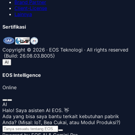
Brand Partner
Client-License
Lainnya
Sertifikasi
Copyright ©
2026
· EOS Teknologi · All rights reserved
{
Build:
26.08.03.B005
}
AI
EOS Intelligence
Online
AI
Halo! Saya asisten AI EOS. 👋
Ada yang bisa saya bantu terkait kebutuhan pabrik
Anda? (Misal: IoT, Bea Cukai, atau Modul Produksi?)
Powered by EOS AI & Gemini Pro