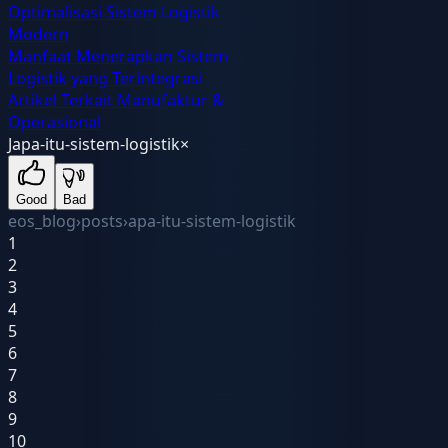
Optimalisasi Sistem Logistik
Modern
Manfaat Menerapkan Sistem
Logistik yang Terintegrasi
Artikel Terkait Manufaktur &
Operasional
J
apa-itu-sistem-logistik
×
Good
Bad
eos_blog
›
posts
›
apa-itu-sistem-logistik
1
2
3
4
5
6
7
8
9
10