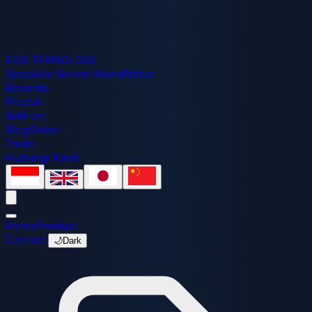
EOS
TEKNOLOGI
Spesialis Sistem Manufaktur
Beranda
Produk
Add-on
Blog
Galeri
Tools
Hubungi Kami
Home
Product
Contact
🌙
Dark