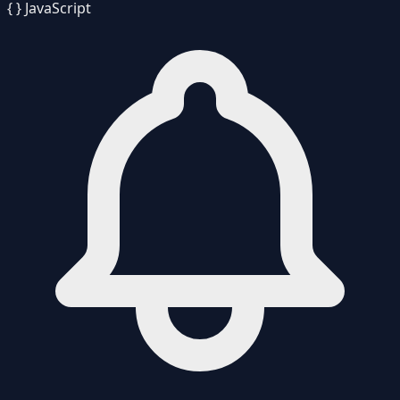
{ }
JavaScript