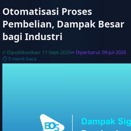
Otomatisasi Proses
Pembelian, Dampak Besar
bagi Industri
// Dipublikasikan:
11-Sept-2025
✏ Diperbarui:
09-Jul-2026
⏱
5
menit baca