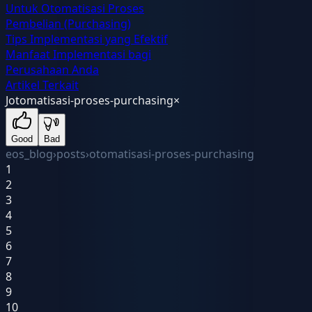
Untuk Otomatisasi Proses
Pembelian (Purchasing)
Tips Implementasi yang Efektif
Manfaat Implementasi bagi
Perusahaan Anda
Artikel Terkait
J
otomatisasi-proses-purchasing
×
Good
Bad
eos_blog
›
posts
›
otomatisasi-proses-purchasing
1
2
3
4
5
6
7
8
9
10