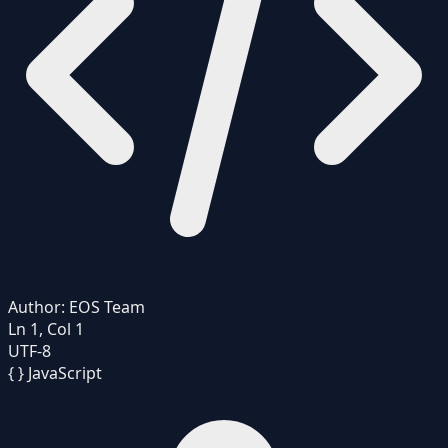
Author:
EOS Team
Ln 1, Col 1
UTF-8
{ }
JavaScript