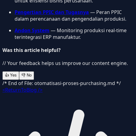
untuk efisiensi bisnis perusahaan.
Pengertian PPIC dan Tugasnya
— Peran PPIC
dalam perencanaan dan pengendalian produksi.
Andon System
— Monitoring produksi real-time
terintegrasi ERP manufaktur.
Was this article helpful?
// Your feedback helps us improve our content engine.
👍
Yes
👎
No
/* End of File: otomatisasi-proses-purchasing.md */
<ReturnToBlog />