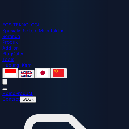
EOS
TEKNOLOGI
Spesialis Sistem Manufaktur
Beranda
Produk
Add-on
Blog
Galeri
Tools
Hubungi Kami
Home
Product
Contact
🌙
Dark