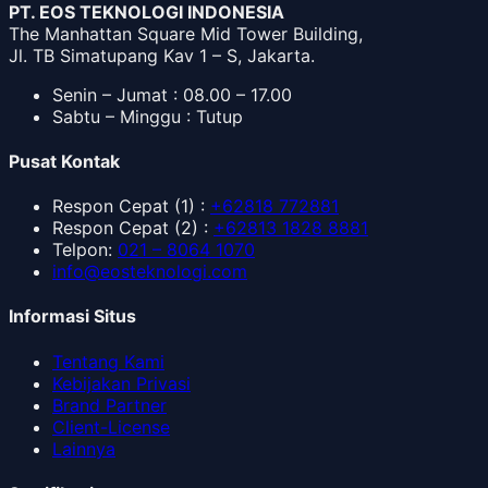
PT. EOS TEKNOLOGI INDONESIA
The Manhattan Square Mid Tower Building,
Jl. TB Simatupang Kav 1 – S, Jakarta.
Senin – Jumat : 08.00 – 17.00
Sabtu – Minggu : Tutup
Pusat Kontak
Respon Cepat
(1) :
+62818 772881
Respon Cepat
(2) :
+62813 1828 8881
Telpon
:
021 – 8064 1070
info@eosteknologi.com
Informasi Situs
Tentang Kami
Kebijakan Privasi
Brand Partner
Client-License
Lainnya