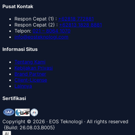
Pusat Kontak
Respon Cepat
(1) :
+62818 772881
Respon Cepat
(2) :
+62813 1828 8881
Telpon
:
021 – 8064 1070
info@eosteknologi.com
Informasi Situs
Tentang Kami
Kebijakan Privasi
Brand Partner
Client-License
Lainnya
Sertifikasi
Copyright ©
2026
· EOS Teknologi · All rights reserved
{
Build:
26.08.03.B005
}
AI