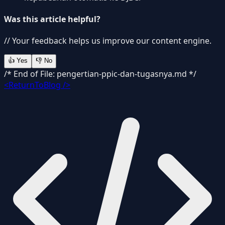
Was this article helpful?
// Your feedback helps us improve our content engine.
👍
Yes
👎
No
/* End of File: pengertian-ppic-dan-tugasnya.md */
<ReturnToBlog />