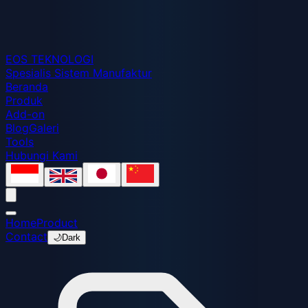
EOS
TEKNOLOGI
Spesialis Sistem Manufaktur
Beranda
Produk
Add-on
Blog
Galeri
Tools
Hubungi Kami
Home
Product
Contact
🌙
Dark