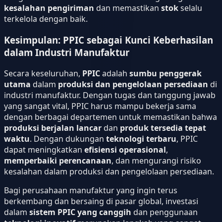
kesalahan pengiriman
dan memastikan
stok
selalu
terkelola dengan baik.
Kesimpulan: PPIC sebagai Kunci Keberhasilan
dalam Industri Manufaktur
Secara keseluruhan,
PPIC
adalah
sumbu penggerak
utama
dalam
produksi dan pengelolaan persediaan
di
industri manufaktur. Dengan tugas dan tanggung jawab
yang sangat vital, PPIC harus mampu bekerja sama
dengan berbagai departemen untuk memastikan bahwa
produksi berjalan lancar
dan
produk tersedia tepat
waktu
. Dengan dukungan
teknologi terbaru
, PPIC
dapat meningkatkan
efisiensi operasional
,
memperbaiki perencanaan
, dan mengurangi risiko
kesalahan dalam produksi dan pengelolaan persediaan.
Bagi perusahaan manufaktur yang ingin terus
berkembang dan bersaing di pasar global, investasi
dalam
sistem PPIC yang canggih
dan penggunaan