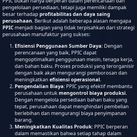
PPIC bukan hanya berperan dalam perencanaan dan
pengelolaan persediaan, tetapi juga memiliki dampak
besar terhadap
profitabilitas dan daya saing
perusahaan
. Berikut adalah beberapa alasan mengapa
PPIC
menjadi bagian yang tidak terpisahkan dari strategi
perusahaan manufaktur yang sukses:
Efisiensi Penggunaan Sumber Daya
: Dengan
perencanaan yang baik, PPIC dapat
mengoptimalkan penggunaan mesin, tenaga kerja,
dan bahan baku. Proses produksi yang terorganisir
dengan baik akan mengurangi pemborosan dan
meningkatkan
efisiensi operasional
.
Pengendalian Biaya
: PPIC yang efektif membantu
perusahaan untuk
mengontrol biaya produksi
.
Dengan mengelola persediaan bahan baku yang
tepat, perusahaan dapat menghindari pembelian
berlebihan dan mengurangi biaya penyimpanan
barang.
Meningkatkan Kualitas Produk
: PPIC berperan
dalam memastikan bahwa setiap tahap dalam