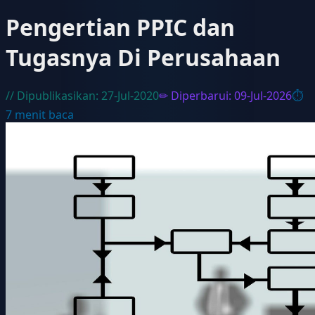
Pengertian PPIC dan
Tugasnya Di Perusahaan
// Dipublikasikan:
27-Jul-2020
✏ Diperbarui:
09-Jul-2026
⏱
7
menit baca