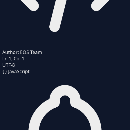
Author:
EOS Team
Ln 1, Col 1
UTF-8
{ }
JavaScript