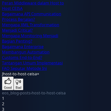
Peran Middleware dalam Host to
Host CEISA
Bagaimana API Communication
Process Berjalan?
Mengapa XML Transformation
Menjadi Critical?
Mengapa Monitoring Menjadi
Bagian Penting?
Bagaimana Enterprise
Membangun Automation
Customs End-to-End?
Tantangan Umum Implementasi
FAQ Seputar Metode Ini
J
host-to-host-ceisa
×
Good
Bad
eos_blog
›
posts
›
host-to-host-ceisa
1
2
3