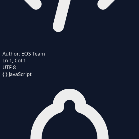
Author:
EOS Team
Ln 1, Col 1
UTF-8
{ }
JavaScript