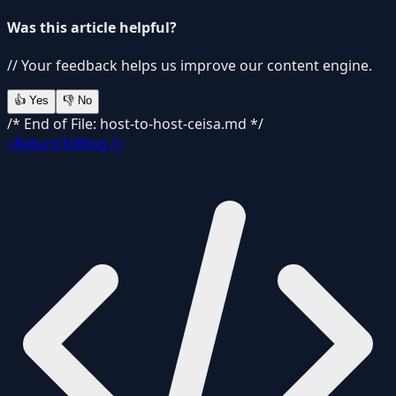
Was this article helpful?
// Your feedback helps us improve our content engine.
👍
Yes
👎
No
/* End of File: host-to-host-ceisa.md */
<ReturnToBlog />