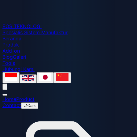
EOS
TEKNOLOGI
Spesialis Sistem Manufaktur
Beranda
Produk
Add-on
Blog
Galeri
Tools
Hubungi Kami
Home
Product
Contact
🌙
Dark