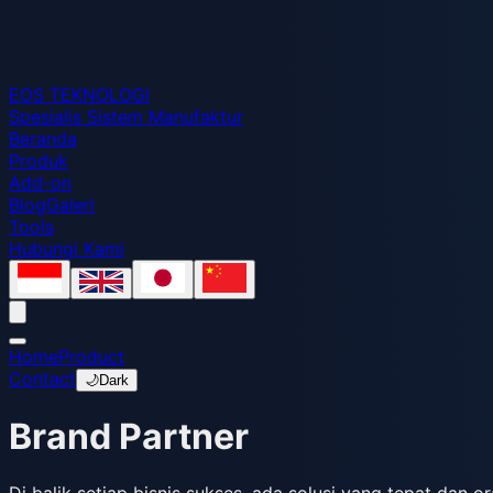
EOS
TEKNOLOGI
Spesialis Sistem Manufaktur
Beranda
Produk
Add-on
Blog
Galeri
Tools
Hubungi Kami
Home
Product
Contact
🌙
Dark
Brand Partner
Di balik setiap bisnis sukses, ada solusi yang tepat da