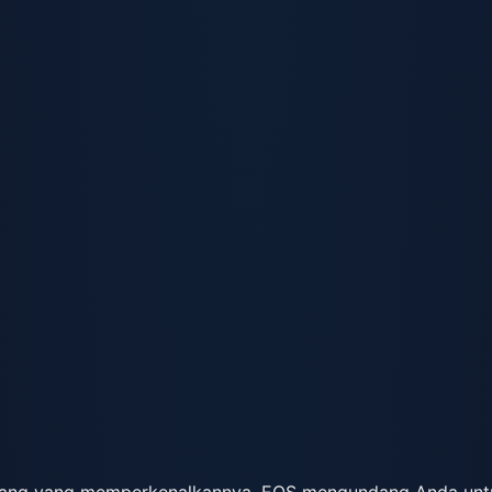
n orang yang memperkenalkannya. EOS mengundang Anda untuk