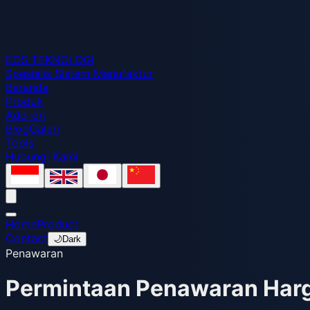
EOS
TEKNOLOGI
Spesialis Sistem Manufaktur
Beranda
Produk
Add-on
Blog
Galeri
Tools
Hubungi Kami
Home
Product
Contact
🌙
Dark
Penawaran
Permintaan
Penawaran Har