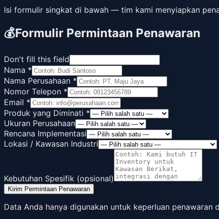
Isi formulir singkat di bawah — tim kami menyiapkan pe
💰
Formulir Permintaan Penawaran
Don't fill this field
Nama
*
Nama Perusahaan
*
Nomor Telepon
*
Email
*
Produk yang Diminati
*
Ukuran Perusahaan
Rencana Implementasi
Lokasi / Kawasan Industri
Kebutuhan Spesifik (opsional)
Kirim Permintaan Penawaran
Data Anda hanya digunakan untuk keperluan penawaran dan