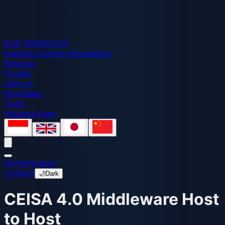
EOS
TEKNOLOGI
Spesialis Sistem Manufaktur
Beranda
Produk
Add-on
Blog
Galeri
Tools
Hubungi Kami
Home
Product
Contact
🌙
Dark
CEISA 4.0 Middleware Host
to Host