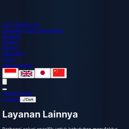
EOS
TEKNOLOGI
Spesialis Sistem Manufaktur
Beranda
Produk
Add-on
Blog
Galeri
Tools
Hubungi Kami
Home
Product
Contact
🌙
Dark
Layanan Lainnya
Berbagai solusi spesifik untuk kebutuhan manufaktur