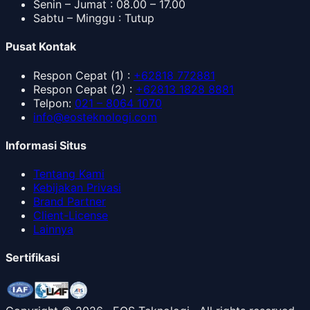
Senin – Jumat : 08.00 – 17.00
Sabtu – Minggu : Tutup
Pusat Kontak
Respon Cepat
(1) :
+62818 772881
Respon Cepat
(2) :
+62813 1828 8881
Telpon
:
021 – 8064 1070
info@eosteknologi.com
Informasi Situs
Tentang Kami
Kebijakan Privasi
Brand Partner
Client-License
Lainnya
Sertifikasi