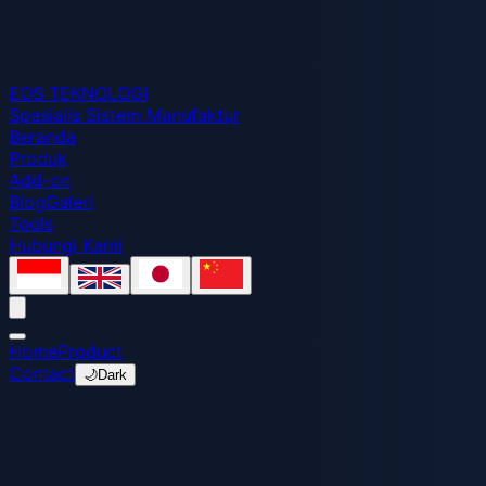
EOS
TEKNOLOGI
Spesialis Sistem Manufaktur
Beranda
Produk
Add-on
Blog
Galeri
Tools
Hubungi Kami
Home
Product
Contact
🌙
Dark