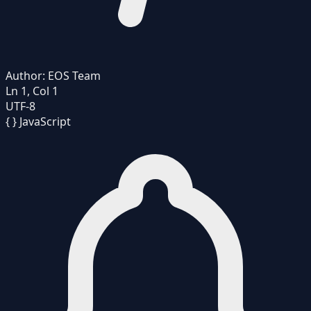
Author:
EOS Team
Ln 1, Col 1
UTF-8
{ }
JavaScript