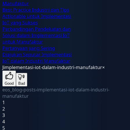
Manufaktur
Best Practice Industri dan Tips
Actionable untuk Implementasi
IoT yang Sukses
Perbandingan Pendekatan dan
Solusi dalam Implementasi IoT
untuk Manufaktur
Pertanyaan yang Sering
Diajukan Seputar Implementasi
IoT dalam Industri Manufaktur
J
implementasi-iot-dalam-industri-manufaktur
×
Good
Bad
eos_blog
›
posts
›
implementasi-iot-dalam-industri-
manufaktur
1
2
3
4
5