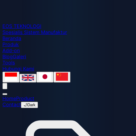
EOS
TEKNOLOGI
Spesialis Sistem Manufaktur
Beranda
Produk
Add-on
Blog
Galeri
Tools
Hubungi Kami
Home
Product
Contact
🌙
Dark