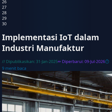
26
27
28
29
30
Implementasi IoT dalam
Industri Manufaktur
// Dipublikasikan:
31-Jan-2025
✏ Diperbarui:
09-Jul-2026
⏱
9
menit baca