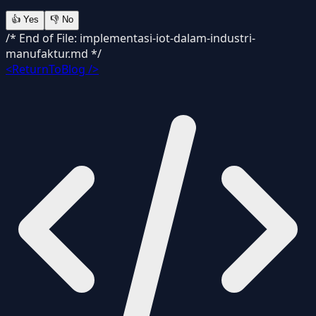
👍
Yes
👎
No
/* End of File: implementasi-iot-dalam-industri-
manufaktur.md */
<ReturnToBlog />