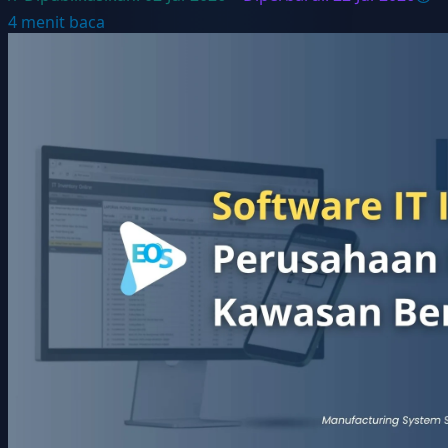
4
menit baca