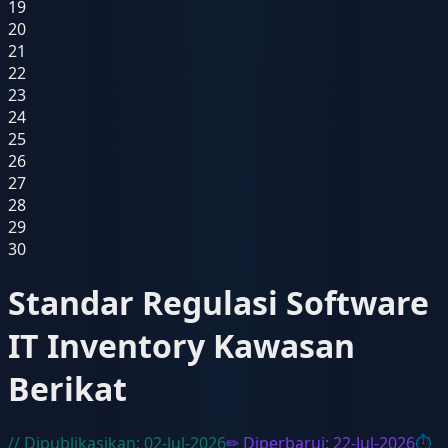
19
20
21
22
23
24
25
26
27
28
29
30
Standar Regulasi Software
IT Inventory Kawasan
Berikat
// Dipublikasikan:
02-Jul-2026
✏ Diperbarui:
22-Jul-2026
⏱