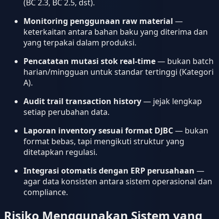
(BC 2.3, BC 2.5, dst).
Monitoring penggunaan raw material
—
keterkaitan antara bahan baku yang diterima dan
yang terpakai dalam produksi.
Pencatatan mutasi stok real-time
— bukan batch
harian/mingguan untuk standar tertinggi (Kategori
A).
Audit trail transaction history
— jejak lengkap
setiap perubahan data.
Laporan inventory sesuai format DJBC
— bukan
format bebas, tapi mengikuti struktur yang
ditetapkan regulasi.
Integrasi otomatis dengan ERP perusahaan
—
agar data konsisten antara sistem operasional dan
compliance.
Risiko Menggunakan Sistem yang