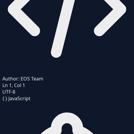
Author:
EOS Team
Ln 1, Col 1
UTF-8
{ }
JavaScript