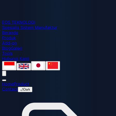
EOS
TEKNOLOGI
Spesialis Sistem Manufaktur
Beranda
Produk
Add-on
Blog
Galeri
Tools
Hubungi Kami
Home
Product
Contact
🌙
Dark