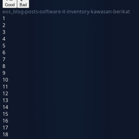
Good
Bad
eos_blog
›
posts
›
software-it-inventory-kawasan-berikat
1
2
3
4
5
6
7
8
9
10
11
12
13
14
15
16
17
18