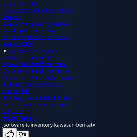
Jangan Tertukar
Cara Memverifikasi Kesesuaian
Standar
Standar yang Sering Terlewat
Saat Implementasi Awal
Pastikan Sistem Anda Sesuai
Standar DJBC
▼
FAQ: Standar Regulasi
Software IT Inventory
Apakah ada sertifikasi resmi
untuk software IT Inventory?
Apakah software buatan sendiri
(in-house) bisa memenuhi
standar ini?
Apa yang harus dilakukan jika
sistem saat ini belum sesuai
standar?
Artikel Terkait
J
software-it-inventory-kawasan-berikat
×