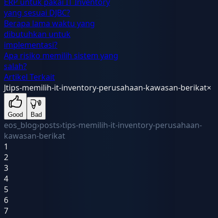
ERP untuk pakai IT Inventory
yang sesuai DJBC?
Berapa lama waktu yang
dibutuhkan untuk
implementasi?
Apa risiko memilih sistem yang
salah?
Artikel Terkait
J
tips-memilih-it-inventory-perusahaan-kawasan-berikat
×
Good
Bad
eos_blog
›
posts
›
tips-memilih-it-inventory-perusahaan-
kawasan-berikat
1
2
3
4
5
6
7