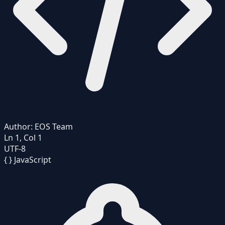
Author:
EOS Team
Ln 1, Col 1
UTF-8
{ }
JavaScript