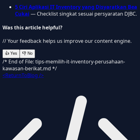
5 Ciri Aplikasi IT Inventory yang Disyaratkan Bea
Cukai
— Checklist singkat sesuai persyaratan DJBC.
Was this article helpful?
// Your feedback helps us improve our content engine.
👍
Yes
👎
No
/* End of File: tips-memilih-it-inventory-perusahaan-
kawasan-berikat.md */
<ReturnToBlog />