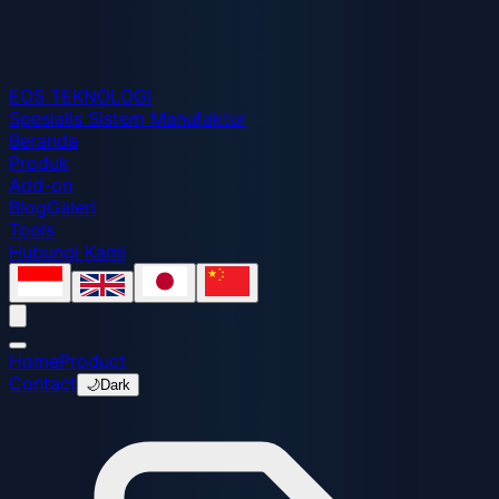
EOS
TEKNOLOGI
Spesialis Sistem Manufaktur
Beranda
Produk
Add-on
Blog
Galeri
Tools
Hubungi Kami
Home
Product
Contact
🌙
Dark