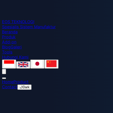
EOS
TEKNOLOGI
Spesialis Sistem Manufaktur
Beranda
Produk
Add-on
Blog
Galeri
Tools
Hubungi Kami
Home
Product
Contact
🌙
Dark