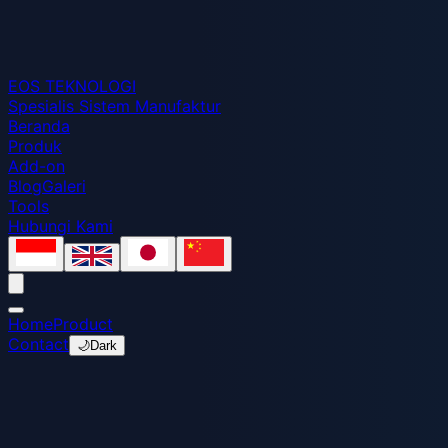
EOS
TEKNOLOGI
Spesialis Sistem Manufaktur
Beranda
Produk
Add-on
Blog
Galeri
Tools
Hubungi Kami
Home
Product
Contact
🌙
Dark