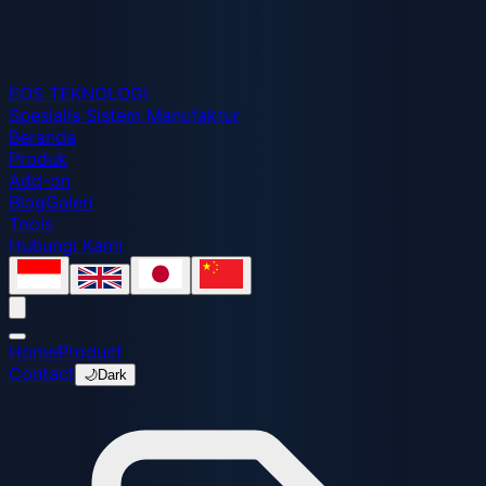
EOS
TEKNOLOGI
Spesialis Sistem Manufaktur
Beranda
Produk
Add-on
Blog
Galeri
Tools
Hubungi Kami
Home
Product
Contact
🌙
Dark