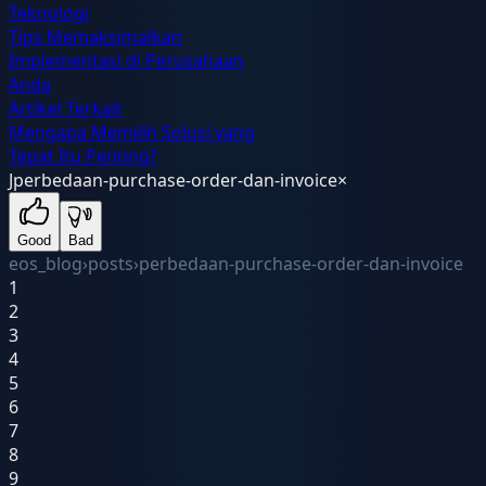
Teknologi
Tips Memaksimalkan
Implementasi di Perusahaan
Anda
Artikel Terkait
Mengapa Memilih Solusi yang
Tepat Itu Penting?
J
perbedaan-purchase-order-dan-invoice
×
Good
Bad
eos_blog
›
posts
›
perbedaan-purchase-order-dan-invoice
1
2
3
4
5
6
7
8
9