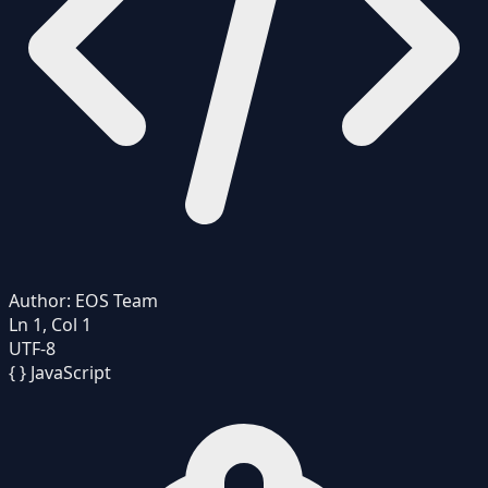
Author:
EOS Team
Ln 1, Col 1
UTF-8
{ }
JavaScript