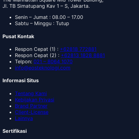
Jl. TB Simatupang Kav 1 – S, Jakarta.
Senin – Jumat : 08.00 – 17.00
Sabtu – Minggu : Tutup
Pusat Kontak
Respon Cepat
(1) :
+62818 772881
Respon Cepat
(2) :
+62813 1828 8881
Telpon
:
021 – 8064 1070
info@eosteknologi.com
Informasi Situs
Tentang Kami
Kebijakan Privasi
Brand Partner
Client-License
Lainnya
Sertifikasi