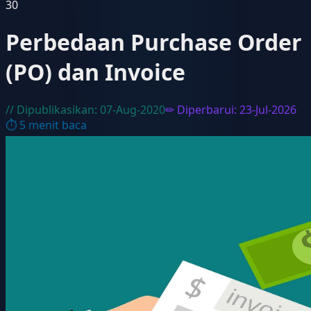
30
Perbedaan Purchase Order
(PO) dan Invoice
// Dipublikasikan:
07-Aug-2020
✏ Diperbarui:
23-Jul-2026
⏱
5
menit baca