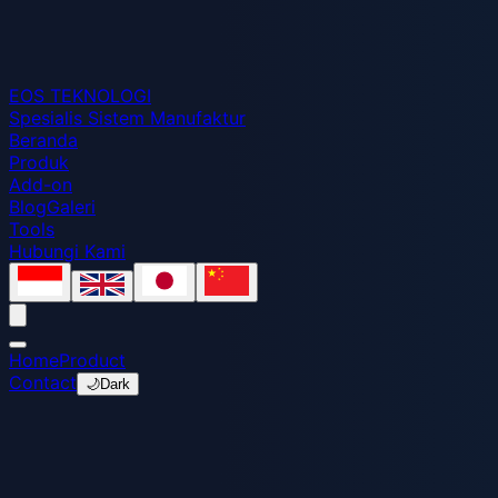
EOS
TEKNOLOGI
Spesialis Sistem Manufaktur
Beranda
Produk
Add-on
Blog
Galeri
Tools
Hubungi Kami
Home
Product
Contact
🌙
Dark