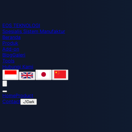
EOS
TEKNOLOGI
Spesialis Sistem Manufaktur
Beranda
Produk
Add-on
Blog
Galeri
Tools
Hubungi Kami
Home
Product
Contact
🌙
Dark