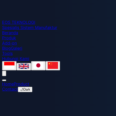
EOS
TEKNOLOGI
Spesialis Sistem Manufaktur
Beranda
Produk
Add-on
Blog
Galeri
Tools
Hubungi Kami
Home
Product
Contact
🌙
Dark