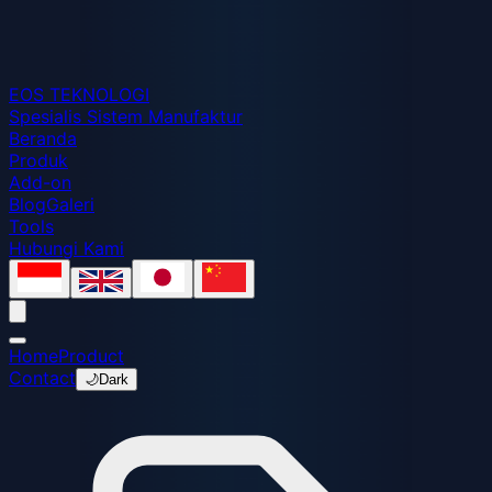
EOS
TEKNOLOGI
Spesialis Sistem Manufaktur
Beranda
Produk
Add-on
Blog
Galeri
Tools
Hubungi Kami
Home
Product
Contact
🌙
Dark