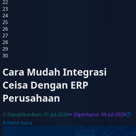
22
23
24
25
26
27
28
29
30
Cara Mudah Integrasi
Ceisa Dengan ERP
Perusahaan
// Dipublikasikan:
01-Jul-2026
✏ Diperbarui:
09-Jul-2026
⏱
4
menit baca