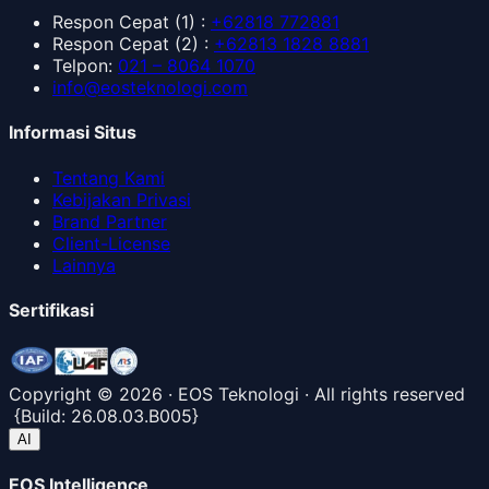
Respon Cepat
(1) :
+62818 772881
Respon Cepat
(2) :
+62813 1828 8881
Telpon
:
021 – 8064 1070
info@eosteknologi.com
Informasi Situs
Tentang Kami
Kebijakan Privasi
Brand Partner
Client-License
Lainnya
Sertifikasi
Copyright ©
2026
· EOS Teknologi · All rights reserved
{
Build:
26.08.03.B005
}
AI
EOS Intelligence