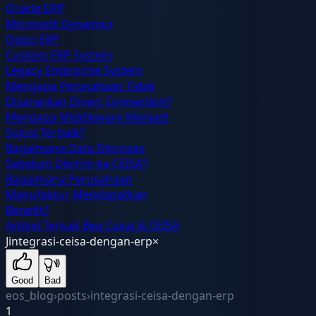
Oracle ERP
Microsoft Dynamics
Odoo ERP
Custom ERP System
Legacy Enterprise System
Mengapa Perusahaan Tidak
Disarankan Direct Connection?
Mengapa Middleware Menjadi
Solusi Terbaik?
Bagaimana Data Diproses
Sebelum Dikirim ke CEISA?
Bagaimana Perusahaan
Manufaktur Mendapatkan
Benefit?
Artikel Terkait Bea Cukai & CEISA
J
integrasi-ceisa-dengan-erp
×
Good
Bad
eos_blog
›
posts
›
integrasi-ceisa-dengan-erp
1