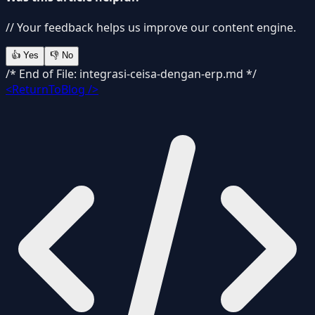
// Your feedback helps us improve our content engine.
👍
Yes
👎
No
/* End of File: integrasi-ceisa-dengan-erp.md */
<ReturnToBlog />