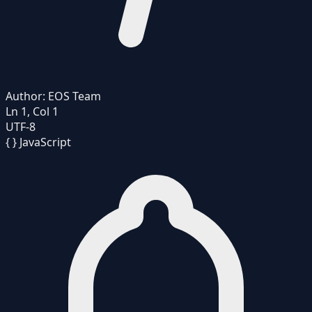
Author:
EOS Team
Ln 1, Col 1
UTF-8
{ }
JavaScript