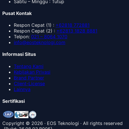
Sabtu – Minggu : Tutup
Pusat Kontak
Respon Cepat
(1) :
+62818 772881
Respon Cepat
(2) :
+62813 1828 8881
Telpon
:
021 – 8064 1070
info@eosteknologi.com
Informasi Situs
Tentang Kami
Kebijakan Privasi
Brand Partner
Client-License
Lainnya
Sertifikasi
Copyright ©
2026
· EOS Teknologi · All rights reserved
{
Build:
26.08.03.B005
}