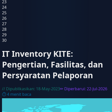
23
24
25
26
27
28
29
30
IT Inventory KITE:
Pengertian, Fasilitas, dan
Persyaratan Pelaporan
// Dipublikasikan:
18-May-2023
✏ Diperbarui:
22-Jul-2026
⏱
4
menit baca