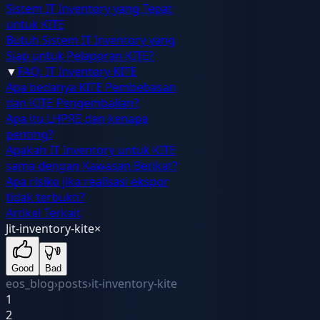
Sistem IT Inventory yang Tepat
untuk KITE
Butuh Sistem IT Inventory yang
Siap untuk Pelaporan KITE?
▼
FAQ: IT Inventory KITE
Apa bedanya KITE Pembebasan
dan KITE Pengembalian?
Apa itu LHPRE dan kenapa
penting?
Apakah IT Inventory untuk KITE
sama dengan Kawasan Berikat?
Apa risiko jika realisasi ekspor
tidak terbukti?
Artikel Terkait
J
it-inventory-kite
×
Good
Bad
eos_blog
›
posts
›
it-inventory-kite
1
2