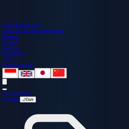
EOS
TEKNOLOGI
Spesialis Sistem Manufaktur
Beranda
Produk
Add-on
Blog
Galeri
Tools
Hubungi Kami
Home
Product
Contact
🌙
Dark