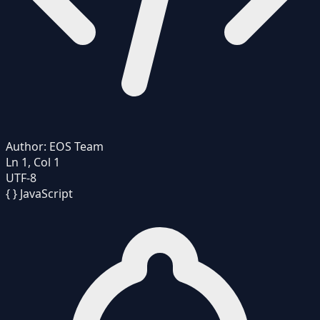
Author:
EOS Team
Ln 1, Col 1
UTF-8
{ }
JavaScript