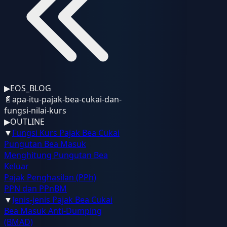
▶
EOS_BLOG
📄
apa-itu-pajak-bea-cukai-dan-
fungsi-nilai-kurs
▶
OUTLINE
▼
Fungsi Kurs Pajak Bea Cukai
Pungutan Bea Masuk
Menghitung Pungutan Bea
Keluar
Pajak Penghasilan (PPh)
PPN dan PPnBM
▼
Jenis-jenis Pajak Bea Cukai
Bea Masuk Anti-Dumping
(BMAD)