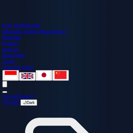
EOS
TEKNOLOGI
Spesialis Sistem Manufaktur
Beranda
Produk
Add-on
Blog
Galeri
Tools
Hubungi Kami
Home
Product
Contact
🌙
Dark