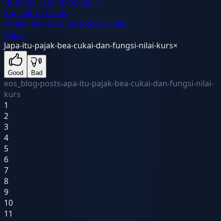
Hubungi EOS Teknologi —
Konsultasi Gratis
Artikel Terkait IT Inventory & Bea
Cukai
J
apa-itu-pajak-bea-cukai-dan-fungsi-nilai-kurs
×
Good
Bad
eos_blog
›
posts
›
apa-itu-pajak-bea-cukai-dan-fungsi-nilai-
kurs
1
2
3
4
5
6
7
8
9
10
11