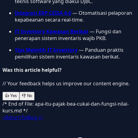
teknis software yang diakui DJBC.
Integrasi ERP CEISA 4.0
— Otomatisasi pelaporan
kepabeanan secara real-time.
IT Inventory Kawasan Berikat
— Fungsi dan
penerapan sistem inventaris wajib PKB.
Tips Memilih IT Inventory
— Panduan praktis
pemilihan sistem inventaris kawasan berikat.
Was this article helpful?
// Your feedback helps us improve our content engine.
👍
Yes
👎
No
/* End of File: apa-itu-pajak-bea-cukai-dan-fungsi-nilai-
kurs.md */
<ReturnToBlog />