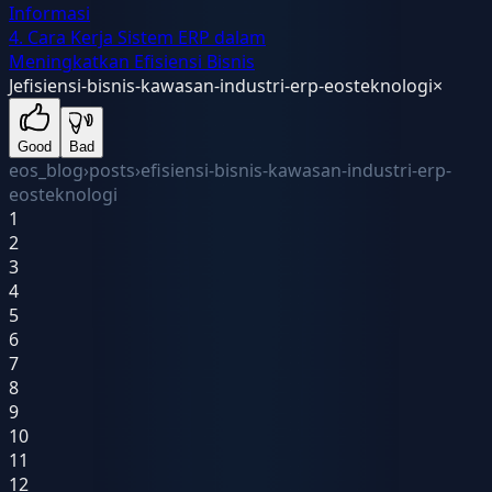
Informasi
4. Cara Kerja Sistem ERP dalam
Meningkatkan Efisiensi Bisnis
J
efisiensi-bisnis-kawasan-industri-erp-eosteknologi
×
Good
Bad
eos_blog
›
posts
›
efisiensi-bisnis-kawasan-industri-erp-
eosteknologi
1
2
3
4
5
6
7
8
9
10
11
12