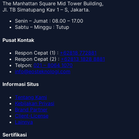
The Manhattan Square Mid Tower Building,
Jl. TB Simatupang Kav 1 – S, Jakarta.
Senin – Jumat : 08.00 – 17.00
Sabtu – Minggu : Tutup
Pusat Kontak
Respon Cepat
(1) :
+62818 772881
Respon Cepat
(2) :
+62813 1828 8881
Telpon
:
021 – 8064 1070
info@eosteknologi.com
Informasi Situs
Tentang Kami
Kebijakan Privasi
Brand Partner
Client-License
Lainnya
Sertifikasi