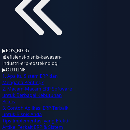
▶
EOS_BLOG
📄
efisiensi-bisnis-kawasan-
industri-erp-eosteknologi
▶
OUTLINE
1. Apa itu Sistem ERP dan
Mengapa Penting?
2. Macam-Macam ERP Software
untuk Berbagai Kebutuhan
Bisnis
3. Contoh Aplikasi ERP Terbaik
untuk Bisnis Anda
Tips Implementasi yang Efektif
Artikel Terkait ERP & Sistem