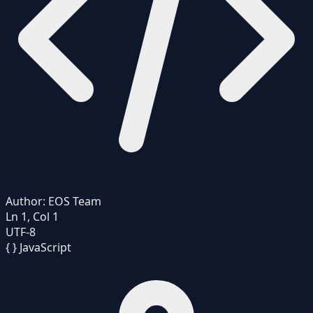
Author:
EOS Team
Ln 1, Col 1
UTF-8
{ }
JavaScript