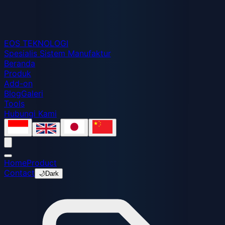
EOS
TEKNOLOGI
Spesialis Sistem Manufaktur
Beranda
Produk
Add-on
Blog
Galeri
Tools
Hubungi Kami
Home
Product
Contact
🌙
Dark