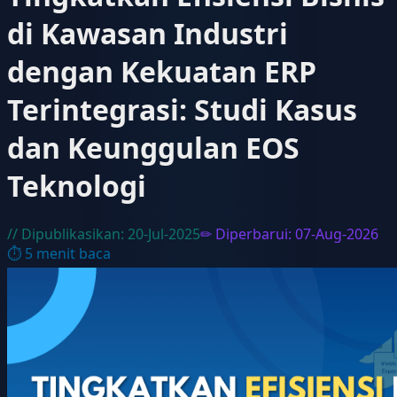
di Kawasan Industri
dengan Kekuatan ERP
Terintegrasi: Studi Kasus
dan Keunggulan EOS
Teknologi
// Dipublikasikan:
20-Jul-2025
✏ Diperbarui:
07-Aug-2026
⏱
5
menit baca