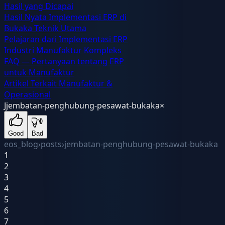
Hasil yang Dicapai
Hasil Nyata Implementasi ERP di
Bukaka Teknik Utama
Pelajaran dari Implementasi ERP
Industri Manufaktur Kompleks
FAQ — Pertanyaan tentang ERP
untuk Manufaktur
Artikel Terkait Manufaktur &
Operasional
J
jembatan-penghubung-pesawat-bukaka
×
Good
Bad
eos_blog
›
posts
›
jembatan-penghubung-pesawat-bukaka
1
2
3
4
5
6
7