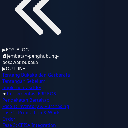
▶
EOS_BLOG
📄
jembatan-penghubung-
pesawat-bukaka
▶
OUTLINE
Tentang Bukaka dan Garbarata
Tantangan Sebelum
Implementasi ERP
▼
Implementasi ERP EOS:
Pendekatan Bertahap
Fase 1: Inventory & Purchasing
Fase 2: Production & Work
Order
Fase 3: CEISA Integration