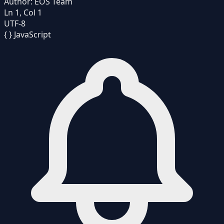
Author:
EOS Team
Ln 1, Col 1
UTF-8
{ }
JavaScript