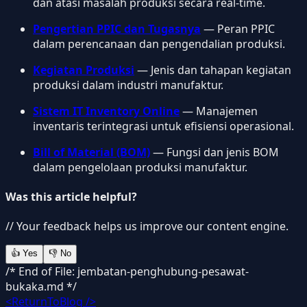
dan atasi masalah produksi secara real-time.
Pengertian PPIC dan Tugasnya
— Peran PPIC
dalam perencanaan dan pengendalian produksi.
Kegiatan Produksi
— Jenis dan tahapan kegiatan
produksi dalam industri manufaktur.
Sistem IT Inventory Online
— Manajemen
inventaris terintegrasi untuk efisiensi operasional.
Bill of Material (BOM)
— Fungsi dan jenis BOM
dalam pengelolaan produksi manufaktur.
Was this article helpful?
// Your feedback helps us improve our content engine.
👍
Yes
👎
No
/* End of File: jembatan-penghubung-pesawat-
bukaka.md */
<ReturnToBlog />