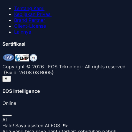
Tentang Kami
Kebijakan Privasi
Brand Partner
Client-License
Lainnya
Sertifikasi
Copyright ©
2026
· EOS Teknologi · All rights reserved
{
Build:
26.08.03.B005
}
AI
EOS Intelligence
Online
AI
Halo! Saya asisten AI EOS. 👋
Ada yang bisa saya bantu terkait kebutuhan pabrik