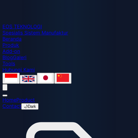
EOS
TEKNOLOGI
Spesialis Sistem Manufaktur
Beranda
Produk
Add-on
Blog
Galeri
Tools
Hubungi Kami
Home
Product
Contact
🌙
Dark