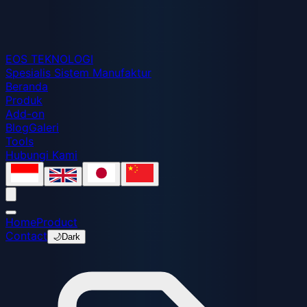
EOS
TEKNOLOGI
Spesialis Sistem Manufaktur
Beranda
Produk
Add-on
Blog
Galeri
Tools
Hubungi Kami
Home
Product
Contact
🌙
Dark