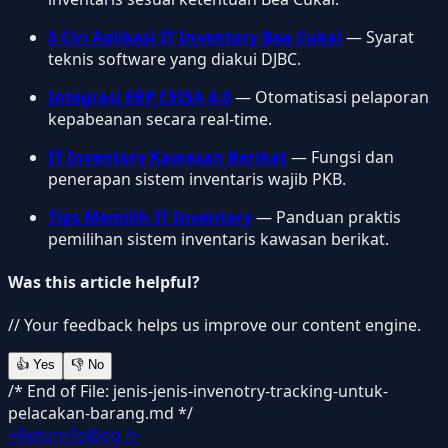
5 Ciri Aplikasi IT Inventory Bea Cukai
— Syarat
teknis software yang diakui DJBC.
Integrasi ERP CEISA 4.0
— Otomatisasi pelaporan
kepabeanan secara real-time.
IT Inventory Kawasan Berikat
— Fungsi dan
penerapan sistem inventaris wajib PKB.
Tips Memilih IT Inventory
— Panduan praktis
pemilihan sistem inventaris kawasan berikat.
Was this article helpful?
// Your feedback helps us improve our content engine.
👍
Yes
👎
No
/* End of File: jenis-jenis-invenotry-tracking-untuk-
pelacakan-barang.md */
<ReturnToBlog />