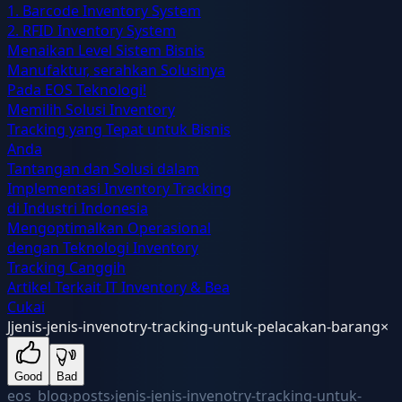
1. Barcode Inventory System
2. RFID Inventory System
Menaikan Level Sistem Bisnis
Manufaktur, serahkan Solusinya
Pada EOS Teknologi!
Memilih Solusi Inventory
Tracking yang Tepat untuk Bisnis
Anda
Tantangan dan Solusi dalam
Implementasi Inventory Tracking
di Industri Indonesia
Mengoptimalkan Operasional
dengan Teknologi Inventory
Tracking Canggih
Artikel Terkait IT Inventory & Bea
Cukai
J
jenis-jenis-invenotry-tracking-untuk-pelacakan-barang
×
Good
Bad
eos_blog
›
posts
›
jenis-jenis-invenotry-tracking-untuk-