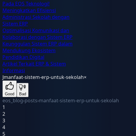
Pada EOS Teknologi!
Meningkatkan Efisiensi
Administrasi Sekolah dengan
Sistem ERP
Optimalisasi Komunikasi dan
Kolaborasi dengan Sistem ERP
Keunggulan Sistem ERP dalam
Mendukung Ekosistem
Pendidikan Digital
Artikel Terkait ERP & Sistem
Informasi
J
manfaat-sistem-erp-untuk-sekolah
×
Good
Bad
eos_blog
›
posts
›
manfaat-sistem-erp-untuk-sekolah
1
2
3
4
5