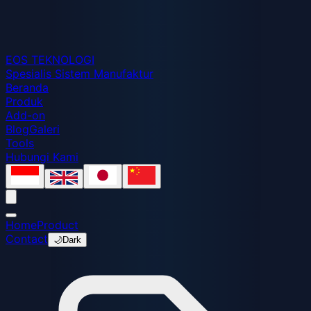
EOS
TEKNOLOGI
Spesialis Sistem Manufaktur
Beranda
Produk
Add-on
Blog
Galeri
Tools
Hubungi Kami
Home
Product
Contact
🌙
Dark