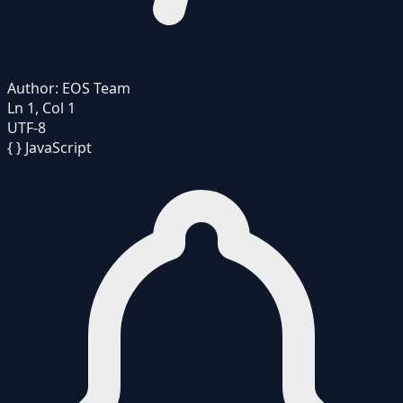
Author:
EOS Team
Ln 1, Col 1
UTF-8
{ }
JavaScript