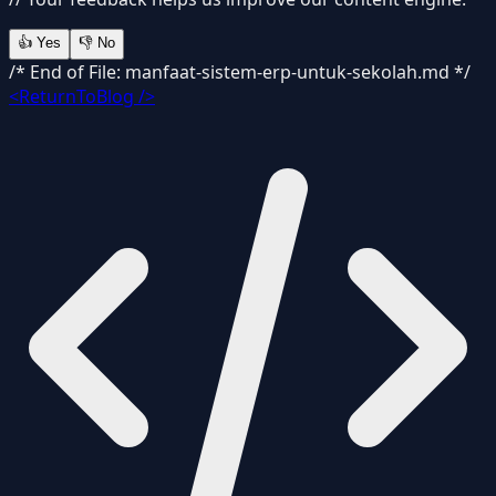
👍
Yes
👎
No
/* End of File: manfaat-sistem-erp-untuk-sekolah.md */
<ReturnToBlog />