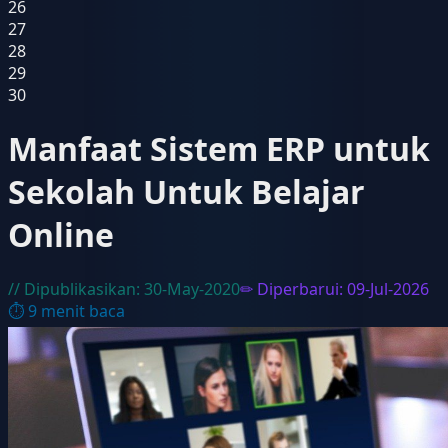
26
27
28
29
30
Manfaat Sistem ERP untuk
Sekolah Untuk Belajar
Online
// Dipublikasikan:
30-May-2020
✏ Diperbarui:
09-Jul-2026
⏱
9
menit baca