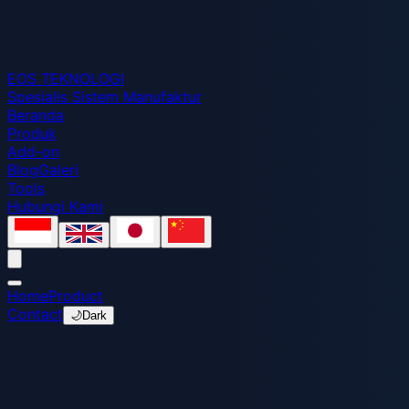
EOS
TEKNOLOGI
Spesialis Sistem Manufaktur
Beranda
Produk
Add-on
Blog
Galeri
Tools
Hubungi Kami
Home
Product
Contact
🌙
Dark