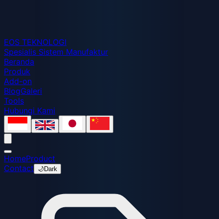
EOS
TEKNOLOGI
Spesialis Sistem Manufaktur
Beranda
Produk
Add-on
Blog
Galeri
Tools
Hubungi Kami
Home
Product
Contact
🌙
Dark