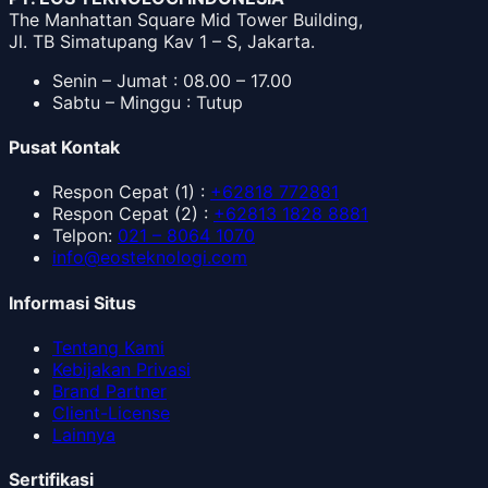
The Manhattan Square Mid Tower Building,
Jl. TB Simatupang Kav 1 – S, Jakarta.
Senin – Jumat : 08.00 – 17.00
Sabtu – Minggu : Tutup
Pusat Kontak
Respon Cepat
(1) :
+62818 772881
Respon Cepat
(2) :
+62813 1828 8881
Telpon
:
021 – 8064 1070
info@eosteknologi.com
Informasi Situs
Tentang Kami
Kebijakan Privasi
Brand Partner
Client-License
Lainnya
Sertifikasi