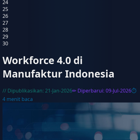
24
25
26
27
28
29
30
Workforce 4.0 di
Manufaktur Indonesia
// Dipublikasikan:
21-Jan-2026
✏ Diperbarui:
09-Jul-2026
⏱
4
menit baca