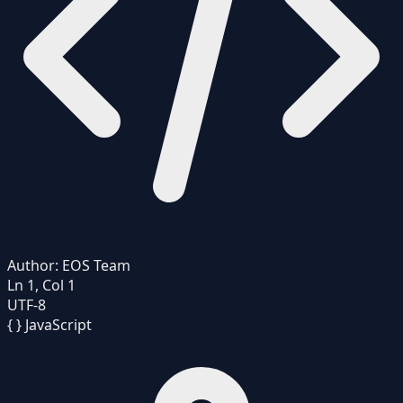
Author:
EOS Team
Ln 1, Col 1
UTF-8
{ }
JavaScript