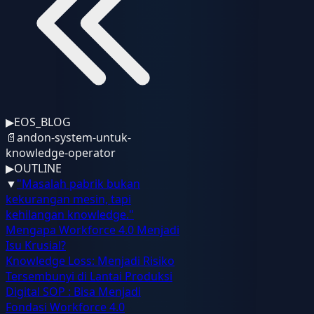
▶
EOS_BLOG
📄
andon-system-untuk-
knowledge-operator
▶
OUTLINE
▼
"Masalah pabrik bukan
kekurangan mesin, tapi
kehilangan knowledge."
Mengapa Workforce 4.0 Menjadi
Isu Krusial?
Knowledge Loss: Menjadi Risiko
Tersembunyi di Lantai Produksi
Digital SOP : Bisa Menjadi
Fondasi Workforce 4.0