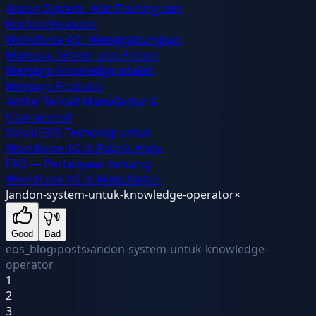
Andon System : Alat Training dan
Kontrol Produksi
Workforce 4.0 : Menggabungkan
Manusia, Sistem, dan Proses
Menjaga Knowledge adalah
Menjaga Produksi
Artikel Terkait Manufaktur &
Operasional
Solusi EOS Teknologi untuk
Workforce 4.0 di Pabrik Anda
FAQ — Pertanyaan tentang
Workforce 4.0 di Manufaktur
J
andon-system-untuk-knowledge-operator
×
Good
Bad
eos_blog
›
posts
›
andon-system-untuk-knowledge-
operator
1
2
3