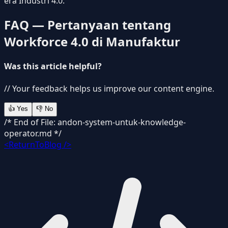
era Industri 4.0.
FAQ — Pertanyaan tentang
Workforce 4.0 di Manufaktur
Was this article helpful?
// Your feedback helps us improve our content engine.
👍
Yes
👎
No
/* End of File: andon-system-untuk-knowledge-
operator.md */
<ReturnToBlog />