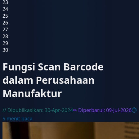
23
24
25
26
27
28
29
30
Fungsi Scan Barcode
dalam Perusahaan
Manufaktur
// Dipublikasikan:
30-Apr-2024
✏ Diperbarui:
09-Jul-2026
⏱
5
menit baca