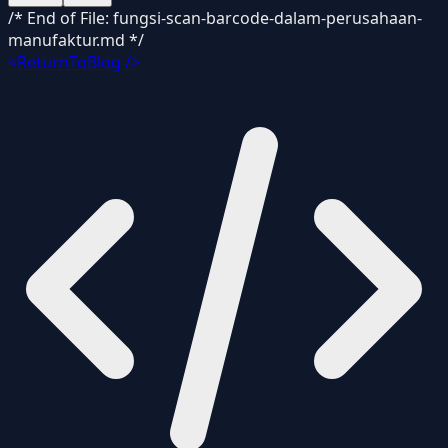
/* End of File: fungsi-scan-barcode-dalam-perusahaan-
manufaktur.md */
<ReturnToBlog />