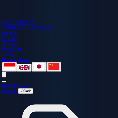
EOS
TEKNOLOGI
Spesialis Sistem Manufaktur
Beranda
Produk
Add-on
Blog
Galeri
Tools
Hubungi Kami
Home
Product
Contact
🌙
Dark