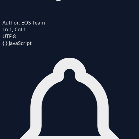
Author:
EOS Team
Ln 1, Col 1
UTF-8
{ }
JavaScript