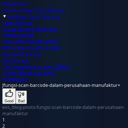
Pengiriman
Cara Kerja Alat Scan Barcode
▼
Jenis-jenis Scan Barcode
Laser Scanner
Image Scanner (Imagers)
Wired Scanner
Omni-directional Scanner
(Omnidirectional Scanner)
Handheld Scanner
Pen Scanner
Tips Implementasi yang Efektif
Artikel Terkait Gudang &
Warehouse
J
fungsi-scan-barcode-dalam-perusahaan-manufaktur
×
Good
Bad
eos_blog
›
posts
›
fungsi-scan-barcode-dalam-perusahaan-
manufaktur
1
2