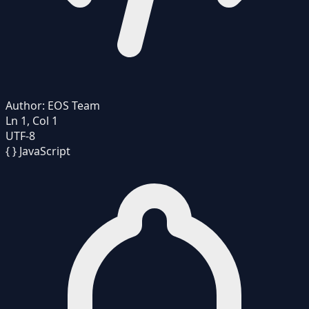
Author:
EOS Team
Ln 1, Col 1
UTF-8
{ }
JavaScript