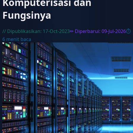
Komputerisasi dan
Fungsinya
// Dipublikasikan:
17-Oct-2023
✏ Diperbarui:
09-Jul-2026
⏱
6
menit baca