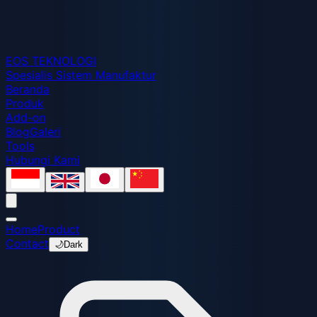
EOS
TEKNOLOGI
Spesialis Sistem Manufaktur
Beranda
Produk
Add-on
Blog
Galeri
Tools
Hubungi Kami
Home
Product
Contact
🌙
Dark