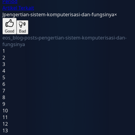
Period
Artikel Terkait
J
pengertian-sistem-komputerisasi-dan-fungsinya
×
Good
Bad
eos_blog
›
posts
›
pengertian-sistem-komputerisasi-dan-
fungsinya
1
2
3
4
5
6
7
8
9
10
11
12
13