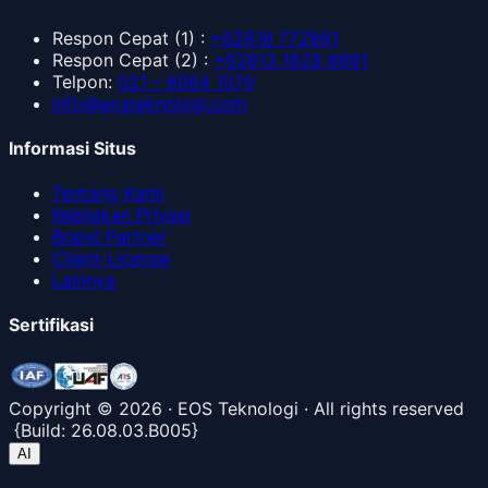
Respon Cepat
(1) :
+62818 772881
Respon Cepat
(2) :
+62813 1828 8881
Telpon
:
021 – 8064 1070
info@eosteknologi.com
Informasi Situs
Tentang Kami
Kebijakan Privasi
Brand Partner
Client-License
Lainnya
Sertifikasi
Copyright ©
2026
· EOS Teknologi · All rights reserved
{
Build:
26.08.03.B005
}
AI