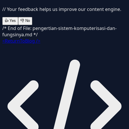
// Your feedback helps us improve our content engine.
👍
Yes
👎
No
/* End of File: pengertian-sistem-komputerisasi-dan-
fungsinya.md */
<ReturnToBlog />